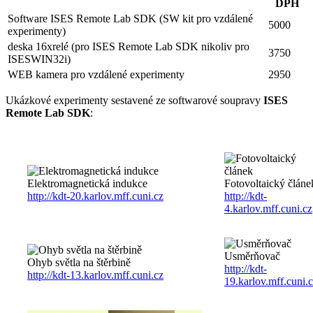
DPH
Software ISES Remote Lab SDK (SW kit pro vzdálené
5000
experimenty)
deska 16xrelé (pro ISES Remote Lab SDK nikoliv pro
3750
ISESWIN32i)
WEB kamera pro vzdálené experimenty
2950
Ukázkové experimenty sestavené ze softwarové soupravy
ISES
Remote Lab SDK
:
Elektromagnetická indukce
Fotovoltaický článe
http://kdt-20.karlov.mff.cuni.cz
http://kdt-
4.karlov.mff.cuni.cz
Usměrňovač
Ohyb světla na štěrbině
http://kdt-
http://kdt-13.karlov.mff.cuni.cz
19.karlov.mff.cuni.