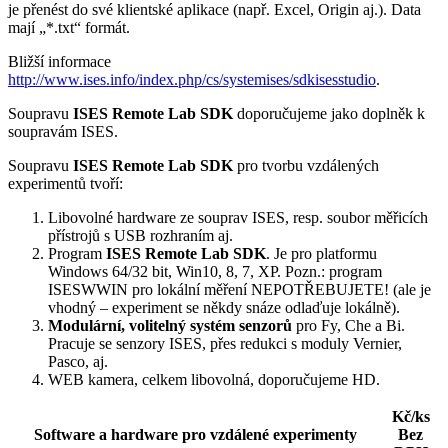
je přenést do své klientské aplikace (např. Excel, Origin aj.). Data
mají „*.txt“ formát.
Bližší informace
http://www.ises.info/index.php/cs/systemises/sdkisesstudio
.
Soupravu
ISES Remote Lab SDK
doporučujeme jako doplněk k
soupravám ISES.
Soupravu
ISES Remote Lab SDK
pro tvorbu vzdálených
experimentů tvoří:
Libovolné hardware ze souprav ISES, resp. soubor měřicích
přístrojů s USB rozhraním aj.
Program
ISES Remote Lab SDK
. Je pro platformu
Windows 64/32 bit, Win10, 8, 7, XP. Pozn.: program
ISESWWIN pro lokální měření NEPOTŘEBUJETE! (ale je
vhodný – experiment se někdy snáze odlaďuje lokálně).
Modulární, volitelný systém senzorů
pro Fy, Che a Bi.
Pracuje se senzory ISES, přes redukci s moduly Vernier,
Pasco, aj.
WEB kamera, celkem libovolná, doporučujeme HD.
Kč/ks
Software a hardware pro vzdálené experimenty
Bez