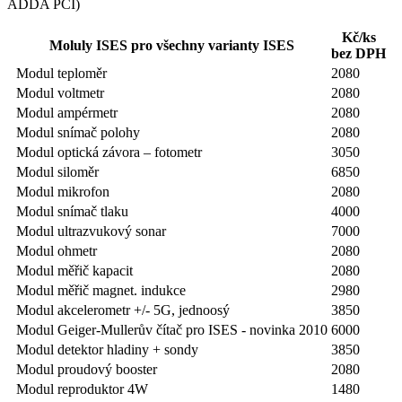
ADDA PCI)
Kč/ks
Moluly ISES pro všechny varianty ISES
bez DPH
Modul teploměr
2080
Modul voltmetr
2080
Modul ampérmetr
2080
Modul snímač polohy
2080
Modul optická závora – fotometr
3050
Modul siloměr
6850
Modul mikrofon
2080
Modul snímač tlaku
4000
Modul ultrazvukový sonar
7000
Modul ohmetr
2080
Modul měřič kapacit
2080
Modul měřič magnet. indukce
2980
Modul akcelerometr +/- 5G, jednoosý
3850
Modul Geiger-Mullerův čítač pro ISES - novinka 2010
6000
Modul detektor hladiny + sondy
3850
Modul proudový booster
2080
Modul reproduktor 4W
1480