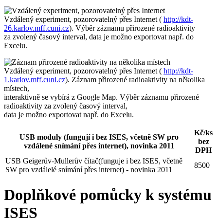
Vzdálený experiment, pozorovatelný přes Internet (
http://kdt-
26.karlov.mff.cuni.cz
). Výběr záznamu přirozené radioaktivity
za zvolený časový interval, data je možno exportovat např. do
Excelu.
Vzdálený experiment, pozorovatelný přes Internet (
http://kdt-
1.karlov.mff.cuni.cz
). Záznam přirozené radioaktivity na několika
místech,
interaktivně se vybírá z Google Map. Výběr záznamu přirozené
radioaktivity za zvolený časový interval,
data je možno exportovat např. do Excelu.
Kč/ks
USB moduly (fungují i bez ISES, včetně SW pro
bez
vzdálené snímání přes internet), novinka 2011
DPH
USB Geigerův-Mullerův čítač(funguje i bez ISES, včetně
8500
SW pro vzdálelé snímání přes internet) - novinka 2011
Doplňkové pomůcky k systému
ISES