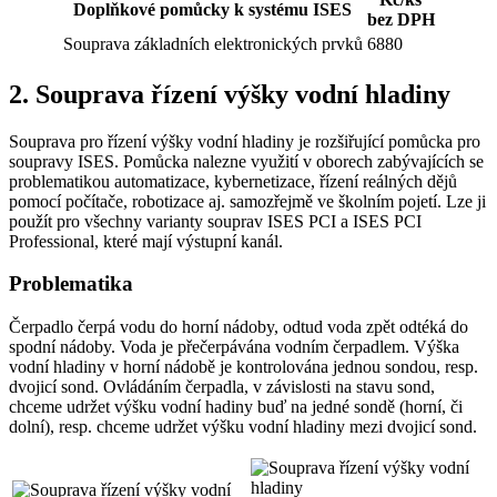
Doplňkové pomůcky k systému ISES
bez DPH
Souprava základních elektronických prvků
6880
2. Souprava řízení výšky vodní hladiny
Souprava pro řízení výšky vodní hladiny je rozšiřující pomůcka pro
soupravy ISES. Pomůcka nalezne využití v oborech zabývajících se
problematikou automatizace, kybernetizace, řízení reálných dějů
pomocí počítače, robotizace aj. samozřejmě ve školním pojetí. Lze ji
použít pro všechny varianty souprav ISES PCI a ISES PCI
Professional, které mají výstupní kanál.
Problematika
Čerpadlo čerpá vodu do horní nádoby, odtud voda zpět odtéká do
spodní nádoby. Voda je přečerpávána vodním čerpadlem. Výška
vodní hladiny v horní nádobě je kontrolována jednou sondou, resp.
dvojicí sond. Ovládáním čerpadla, v závislosti na stavu sond,
chceme udržet výšku vodní hadiny buď na jedné sondě (horní, či
dolní), resp. chceme udržet výšku vodní hladiny mezi dvojicí sond.