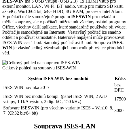
ISES-WIN
má 5 USB vstupů (USB 2,3), 1x HDMI vstup pro
externí monitor, LAN, Wi-Fi, BT, audio, vstup pro mikro SD kartu
až 64G, Win10/64 bit, 64G HDD, 4G RAM, procesor Intel Atom.
V počítači máte samozřejmě program
ISESWIN
pro ovládání
měřicí soupravy, ale v počítači můžete mít všechny ostatní programy
Office, všechny další aplikace, které standardně používáte při výuce.
Počítač je samozřejmě na Internetu. Vestavěný počítač lze snadno
oddělit a používat samostatně. Bateriové napájení může provozovat
ISES-WIN cca 1 hod. Samotný počítač asi 3 hod. Souprava
ISES-
WIN
je vlastně jediný všeobsahující pomocník při výuce přírodních
věd.
Celkový pohled na soupravu ISES-WIN
Systém ISES-WIN bez modulů
Kč/ks
bez
ISES-WIN novinka 2017
DPH
ISES-WIN bez modulů kompl. (panel ISES-WIN, 2 A/D
17500
vstupy, 1 D/A výstup, 2 dig. I/O, 150 kHz)
Software ISESWIN (pro všechny varianty ISES – Win10, 8,
3000
7, XP,32 bit/64 bit)
Souprava ISES-LAN