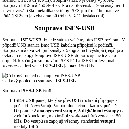
sběrnicí USB, PCI-e, PCI). Souprava ISES je český výrobek.
Soupravu ISES má 450 škol v ČR a na Slovensku. Současný trend
je vybavování škol několika systémy ISES pro frontální práci ve
třídě (ISESem je vybaveno 30 tříd s 5 až 12 instalacemi).
Souprava ISES-USB
Souprava
ISES-USB
dovede snímat veličiny přes USB rozhraní. V
případě USB stanice jsme USB kabelem připojeni k počítači.
Souprava má dva vstupní kanály a 5 digitálních výstupů (např. pro
ovládání relé aj.). Soupravu ISES-USB doporučujeme též jako
doplněk k známým soupravám ISES PCI a ISES Professional.
Vzorkovací frekvenci ISES-USB je max. 150 kHz.
Celkový pohled na soupravu ISES-USB
Soupravu
ISES-USB
tvoří:
ISES-USB
panel, který se přes USB rozhraní připojuje k
počítači. Nevyžaduje žádnou dodatečnou kartu v počítači.
Disponuje
2 analogovými vstupy
,
5 digitálními výstupy
na
zadním konektoru, maximální vzorkovací frekvence je 150
kHz. Do vstupů se zapojují všechny standardní
vstupní
moduly ISES.