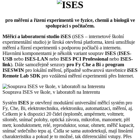
pro měření a řízení experimentů ve fyzice, chemii a biologii ve
spolupráci s počítačem.
Měřicí a laboratorní studio iSES
(iSES – internetové školní
experimentální studio) je široká otevřená platforma, která umožňuje
měření a řízení experimentů s podporou počítačů a internetu.
Hlavními komponentami je několik variant souprav
ISES
(
ISES-
USB
nebo
ISES-LAN
nebo
ISES PCI Professional
nebo
ISES-
link
). Dále samozřejmě senzory
pro Fy Che a Bi
a
program
ISESWIN
pro lokální měření, případně softwarová stavebnice
iSES
Remote Lab SDK
pro vzdálená měření experimentů přes Internet.
Souprava ISES ve škole, v laboratoři na Interentu
Systém
ISES
je otevřený modulární universální měřicí systém pro
Fy, Che, Bi, elektrotechniku, elektroniku, automatizaci, měření, aj.
Celkem je k dispozici 20 čidel (teploměr, ampérmetr, voltmetr,
siloměr, snímač polohy, optická závora, mikrofon, manometr, pH
metr, konduktometr, relé, reproduktor, sonar, ohmetr, měřič kapacit,
snímač srdečního tepu aj. Čidla se sama autodetekují, mají lineární
charakteristiku a pokud je to možné, tak diferenciální vstupy. Přes