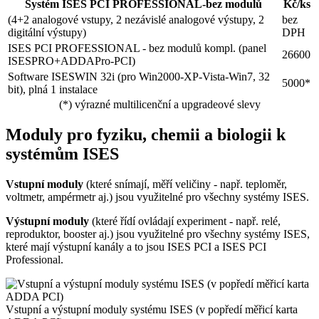
Systém ISES PCI PROFESSIONAL-bez modulů
Kč/ks
(4+2 analogové vstupy, 2 nezávislé analogové výstupy, 2
bez
digitální výstupy)
DPH
ISES PCI PROFESSIONAL - bez modulů kompl. (panel
26600
ISESPRO+ADDAPro-PCI)
Software ISESWIN 32i (pro Win2000-XP-Vista-Win7, 32
5000*
bit), plná 1 instalace
(*) výrazné multilicenční a upgradeové slevy
Moduly pro fyziku, chemii a biologii k
systémům ISES
Vstupní moduly
(které snímají, měří veličiny - např. teploměr,
voltmetr, ampérmetr aj.) jsou využitelné pro všechny systémy ISES.
Výstupní moduly
(které řídí ovládají experiment - např. relé,
reproduktor, booster aj.) jsou využitelné pro všechny systémy ISES,
které mají výstupní kanály a to jsou ISES PCI a ISES PCI
Professional.
Vstupní a výstupní moduly systému ISES (v popředí měřicí karta