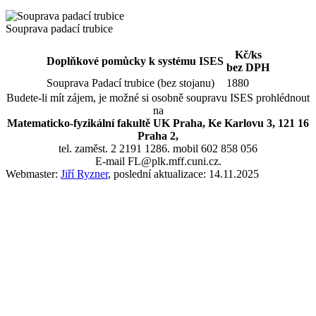
Souprava padací trubice
Kč/ks
Doplňkové pomůcky k systému ISES
bez DPH
Souprava Padací trubice (bez stojanu)
1880
Budete-li mít zájem, je možné si osobně soupravu ISES prohlédnout
na
Matematicko-fyzikální fakultě UK Praha, Ke Karlovu 3, 121 16
Praha 2,
tel. zaměst. 2 2191 1286. mobil 602 858 056
E-mail FL@plk.mff.cuni.cz.
Webmaster:
Jiří Ryzner
, poslední aktualizace: 14.11.2025