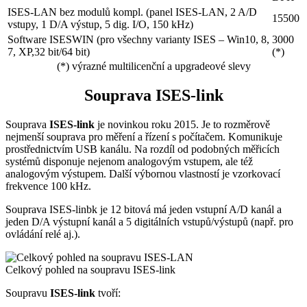
ISES-LAN bez modulů kompl. (panel ISES-LAN, 2 A/D
15500
vstupy, 1 D/A výstup, 5 dig. I/O, 150 kHz)
Software ISESWIN (pro všechny varianty ISES – Win10, 8,
3000
7, XP,32 bit/64 bit)
(*)
(*) výrazné multilicenční a upgradeové slevy
Souprava ISES-link
Souprava
ISES-link
je novinkou roku 2015. Je to rozměrově
nejmenší souprava pro měření a řízení s počítačem. Komunikuje
prostřednictvím USB kanálu. Na rozdíl od podobných měřicích
systémů disponuje nejenom analogovým vstupem, ale též
analogovým výstupem. Další výbornou vlastností je vzorkovací
frekvence 100 kHz.
Souprava ISES-linbk je 12 bitová má jeden vstupní A/D kanál a
jeden D/A výstupní kanál a 5 digitálních vstupů/výstupů (např. pro
ovládání relé aj.).
Celkový pohled na soupravu ISES-link
Soupravu
ISES-link
tvoří: