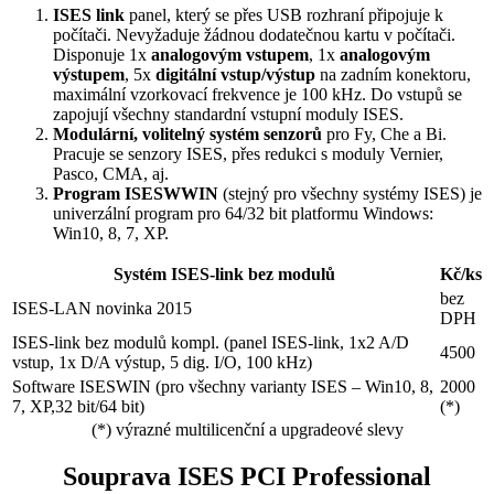
ISES link
panel, který se přes USB rozhraní připojuje k
počítači. Nevyžaduje žádnou dodatečnou kartu v počítači.
Disponuje 1x
analogovým vstupem
, 1x
analogovým
výstupem
, 5x
digitální vstup/výstup
na zadním konektoru,
maximální vzorkovací frekvence je 100 kHz. Do vstupů se
zapojují všechny standardní vstupní moduly ISES.
Modulární, volitelný systém senzorů
pro Fy, Che a Bi.
Pracuje se senzory ISES, přes redukci s moduly Vernier,
Pasco, CMA, aj.
Program ISESWWIN
(stejný pro všechny systémy ISES) je
univerzální program pro 64/32 bit platformu Windows:
Win10, 8, 7, XP.
Systém ISES-link bez modulů
Kč/ks
bez
ISES-LAN novinka 2015
DPH
ISES-link bez modulů kompl. (panel ISES-link, 1x2 A/D
4500
vstup, 1x D/A výstup, 5 dig. I/O, 100 kHz)
Software ISESWIN (pro všechny varianty ISES – Win10, 8,
2000
7, XP,32 bit/64 bit)
(*)
(*) výrazné multilicenční a upgradeové slevy
Souprava ISES PCI Professional