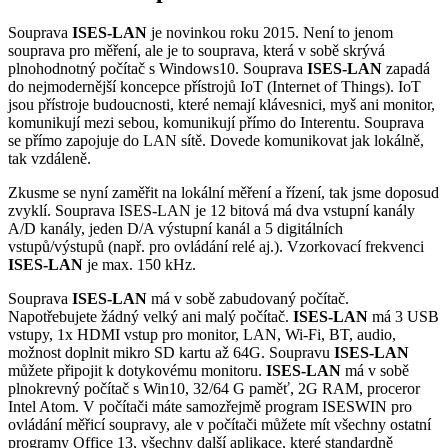
Souprava
ISES-LAN
je novinkou roku 2015. Není to jenom
souprava pro měření, ale je to souprava, která v sobě skrývá
plnohodnotný počítač s Windows10. Souprava
ISES-LAN
zapadá
do nejmodernější koncepce přístrojů IoT (Internet of Things). IoT
jsou přístroje budoucnosti, které nemají klávesnici, myš ani monitor,
komunikují mezi sebou, komunikují přímo do Interentu. Souprava
se přímo zapojuje do LAN sítě. Dovede komunikovat jak lokálně,
tak vzdáleně.
Zkusme se nyní zaměřit na lokální měření a řízení, tak jsme doposud
zvyklí. Souprava ISES-LAN je 12 bitová má dva vstupní kanály
A/D kanály, jeden D/A výstupní kanál a 5 digitálních
vstupů/výstupů (např. pro ovládání relé aj.). Vzorkovací frekvenci
ISES-LAN
je max. 150 kHz.
Souprava
ISES-LAN
má v sobě zabudovaný počítač.
Napotřebujete žádný velký ani malý počítač.
ISES-LAN
má 3 USB
vstupy, 1x HDMI vstup pro monitor, LAN, Wi-Fi, BT, audio,
možnost doplnit mikro SD kartu až 64G. Soupravu
ISES-LAN
můžete připojit k dotykovému monitoru.
ISES-LAN
má v sobě
plnokrevný počítač s Win10, 32/64 G paměť, 2G RAM, proceror
Intel Atom. V počítači máte samozřejmě program ISESWIN pro
ovládání měřicí soupravy, ale v počítači můžete mít všechny ostatní
programy Office 13, všechny další aplikace, které standardně