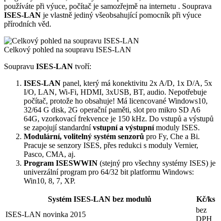
používáte při výuce, počítač je samozřejmě na internetu . Souprava
ISES-LAN
je vlastně jediný všeobsahující pomocník při výuce
přírodních věd.
Celkový pohled na soupravu ISES-LAN
Soupravu
ISES-LAN
tvoří:
ISES-LAN
panel, který má konektivitu 2x A/D, 1x D/A, 5x
I/O, LAN, Wi-Fi, HDMI, 3xUSB, BT, audio. Nepotřebuje
počítač, protože ho obsahuje! Má licencované Windows10,
32/64 G disk, 2G operační paměti, slot pro mikro SD A6
64G, vzorkovací frekvence je 150 kHz. Do vstupů a výstupů
se zapojují standardní
vstupní a výstupní
moduly ISES.
Modulární, volitelný systém senzorů
pro Fy, Che a Bi.
Pracuje se senzory ISES, přes redukci s moduly Vernier,
Pasco, CMA, aj.
Program ISESWWIN
(stejný pro všechny systémy ISES) je
univerzální program pro 64/32 bit platformu Windows:
Win10, 8, 7, XP.
Systém ISES-LAN bez modulů
Kč/ks
bez
ISES-LAN novinka 2015
DPH