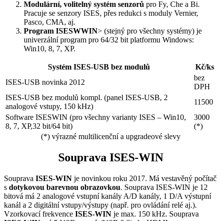
Modulární, volitelný systém senzorů
pro Fy, Che a Bi.
Pracuje se senzory ISES, přes redukci s moduly Vernier,
Pasco, CMA, aj.
Program ISESWWIN
> (stejný pro všechny systémy) je
univerzální program pro 64/32 bit platformu Windows:
Win10, 8, 7, XP.
Systém ISES-USB bez modulů
Kč/ks
bez
ISES-USB novinka 2012
DPH
ISES-USB bez modulů kompl. (panel ISES-USB, 2
11500
analogové vstupy, 150 kHz)
Software ISESWIN (pro všechny varianty ISES – Win10,
3000
8, 7, XP,32 bit/64 bit)
(*)
(*) výrazné multilicenční a upgradeové slevy
Souprava ISES-WIN
Souprava
ISES-WIN
je novinkou roku 2017. Má vestavěný počítač
s
dotykovou barevnou obrazovkou
. Souprava ISES-WIN je 12
bitová má 2 analogové vstupní kanály A/D kanály, 1 D/A výstupní
kanál a 2 digitální vstupy/výstupy (např. pro ovládání relé aj.).
Vzorkovací frekvence
ISES-WIN
je max. 150 kHz. Souprava