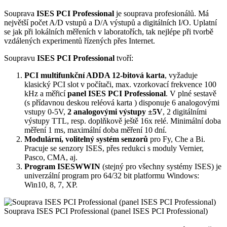
Souprava
ISES PCI Professional
je souprava profesionálů. Má
největší počet A/D vstupů a D/A výstupů a digitálních I/O. Uplatní
se jak při lokálních měřeních v laboratořích, tak nejlépe při tvorbě
vzdálených experimentů řízených přes Internet.
Soupravu
ISES PCI Professional
tvoří:
PCI multifunkční ADDA 12-bitová karta
, vyžaduje
klasický PCI slot v počítači, max. vzorkovací frekvence 100
kHz a měřicí
panel ISES PCI Professional
. V plné sestavě
(s přídavnou deskou reléová karta ) disponuje 6 analogovými
vstupy 0-5V,
2 analogovými výstupy ±5V
, 2 digitálními
výstupy TTL, resp. doplňkově ještě 16x relé. Minimální doba
měření 1 ms, maximální doba měření 10 dní.
Modulární, volitelný systém senzorů
pro Fy, Che a Bi.
Pracuje se senzory ISES, přes redukci s moduly Vernier,
Pasco, CMA, aj.
Program ISESWWIN
(stejný pro všechny systémy ISES) je
univerzální program pro 64/32 bit platformu Windows:
Win10, 8, 7, XP.
Souprava ISES PCI Professional (panel ISES PCI Professional)