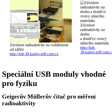
Závislost
radioaktivity na
druhu
a tloušťce vrstvy
stínicího materiálu
Závislost radioaktivity na vzdálenosti
http://kdt-
od zářiče
38.karlov.mff.cuni.
http://kdt-38.karlov.mff.cuni.cz
Speciální USB moduly vhodné
pro fyziku
Geigerův Müllerův čítač pro měření
radioaktivity