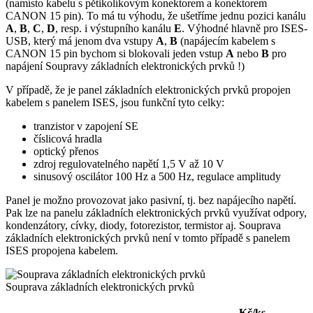
(namísto kabelu s pětikolíkovým konektorem a konektorem
CANON 15 pin). To má tu výhodu, že ušetříme jednu pozici kanálu
A
,
B
,
C
,
D
, resp. i výstupního kanálu
E
. Výhodné hlavně pro ISES-
USB, který má jenom dva vstupy
A
,
B
(napájecím kabelem s
CANON 15 pin bychom si blokovali jeden vstup
A
nebo
B
pro
napájení Soupravy základních elektronických prvků !)
V případě, že je panel základních elektronických prvků propojen
kabelem s panelem ISES, jsou funkční tyto celky:
tranzistor v zapojení SE
číslicová hradla
optický přenos
zdroj regulovatelného napětí 1,5 V až 10 V
sinusový oscilátor 100 Hz a 500 Hz, regulace amplitudy
Panel je možno provozovat jako pasivní, tj. bez napájecího napětí.
Pak lze na panelu základních elektronických prvků využívat odpory,
kondenzátory, cívky, diody, fotorezistor, termistor aj. Souprava
základních elektronických prvků není v tomto případě s panelem
ISES propojena kabelem.
Souprava základních elektronických prvků
Kč/ks