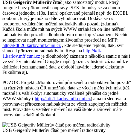
USB Geigerův Müllerův čítač
jako samostatný modul, který
funguje i bez přítomnosti soupravy ISES. Impulsy se za danou
časovou jednotku (10s, 1min) opakovaně přenáší např. do EXCEL
souboru, který je možno dále vyhodnocovat. Dodává se i s
podporou vzdáleného měření radioaktivního pozadí (zdarma).
Každá škola může mít na svých WWW stránkách on-line měření
radioaktivního pozadí s dlouhodobým non stop záznamem. Nechte
se inspirovat např. monitoringem životního prostředí na MFF:
http://kdt-26.karlov.mff.cuni.cz
, kde sledujeme teplotu, tlak, svit
slunce i přirozenou radioaktivitu. Resp. na
http://kdt-
1.karlov.mff.cuni.cz
je dlouhodobý záznam z několika stanic u nás i
ve světě v interaktivní Google mapě. (pozn.: v historii záznamů lze
dohledat i zaznamenaná data z období havárie jaderné elektrárny
Fukušima aj).
POZOR: Projekt „Monitorování přirozeného radioaktivního pozadí“
na různých místech ČR umožňuje data ze všech měřených míst (též
možné i z vaší školy) automaticky vzdáleně přenášet do jedné
WWW stránky (
http://kdt-1.karlov.mff.cuni.cz
) a na ní sledovat a
porovnávat přirozenou radioaktivitu ze všech zapojených měřicích
míst. Provádíte si vzdálené měření na vaší škole a zároveň máte
porovnání s dalšími školami.
USB Geigerův Müllerův čítač pro měření radioaktivity