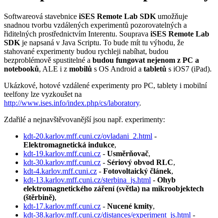
Softwareová stavebnice
iSES Remote Lab SDK
umožňuje
snadnou tvorbu vzdálených experimentů pozorovatelných a
řiditelných prostřednictvím Interentu. Souprava
iSES Remote Lab
SDK
je napsaná v Java Scriptu. To bude mít tu výhodu, že
stahované experimenty budou rychleji nabíhat, budou
bezproblémově spustitelné a
budou fungovat nejenom z PC a
notebooků
, ALE i z
mobilů
s OS Android a
tabletů
s iOS7 (iPad).
Ukázkové, hotové vzdálené experimenty pro PC, tablety i mobilní
teelfony lze vyzkoušet na
http://www.ises.info/index.php/cs/laboratory
.
Zdařilé a nejnavštěvovanější jsou např. experimenty:
kdt-20.karlov.mff.cuni.cz/ovladani_2.html
-
Elektromagnetická indukce
,
kdt-19.karlov.mff.cuni.cz
-
Usměrňovač
,
kdt-30.karlov.mff.cuni.cz
-
Sériový obvod RLC
,
kdt-4.karlov.mff.cuni.cz
-
Fotovoltaický článek
,
kdt-13.karlov.mff.cuni.cz/sterbina_js.html
-
Ohyb
elektromagnetického záření (světla) na mikroobjektech
(štěrbině)
,
kdt-17.karlov.mff.cuni.cz
-
Nucené kmity
,
kdt-38.karlov.mff.cuni.cz/distances/experiment_js.html
-