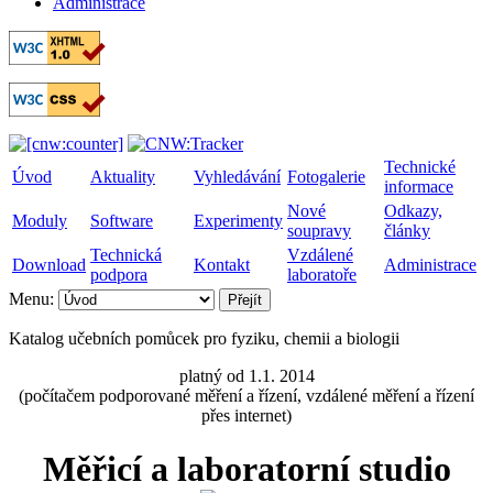
Administrace
Technické
Úvod
Aktuality
Vyhledávání
Fotogalerie
informace
Nové
Odkazy,
Moduly
Software
Experimenty
soupravy
články
Technická
Vzdálené
Download
Kontakt
Administrace
podpora
laboratoře
Menu:
Přejít
Katalog učebních pomůcek pro fyziku, chemii a biologii
platný od 1.1. 2014
(počítačem podporované měření a řízení, vzdálené měření a řízení
přes internet)
Měřicí a laboratorní studio