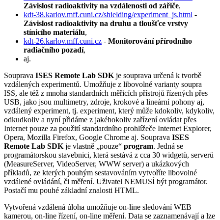
Závislost radioaktivity na vzdálenosti od zářiče
,
kdt-38.karlov.mff.cuni.cz/shielding/experiment_js.html
-
Závislost radioaktivity na druhu a tloušťce vrstvy
stínicího materiálu
,
kdt-26.karlov.mff.cuni.cz
-
Monitorování přírodního
radiačního pozadí
,
aj.
Souprava
ISES Remote Lab SDK
je souprava určená k tvorbě
vzdálených experimentů. Umožňuje z libovolné varianty soupra
ISS, ale též z mnoha standardních měřicích přístrojů řízených přes
USB, jako jsou multimetry, zdroje, krokové a lineární pohony aj,
vzdálený experiment, tj. experiment, který může kdokoliv, kdykoliv,
odkudkoliv a nyní přidáme z jakéhokoliv zařízení ovládat přes
Internet pouze za použití standardního prohlížeče Internet Explorer,
Opera, Mozilla Firefox, Google Chrome aj. Souprava
ISES
Remote Lab SDK
je vlastně „pouze“
program
. Jedná se
programátorskou stavebnici, která sestává z cca 30 widgetů, serverů
(MeasureServer, VideoServer, WWW server) a ukázkových
příkladů, ze kterých pouhým sestavováním vytvoříte libovolné
vzdálené ovládání, či měření. Uživatel NEMUSÍ být programátor.
Postačí mu pouhé základní znalosti HTML.
Vytvořená vzdálená úloha umožňuje on-line sledování WEB
kamerou, on-line řízení, on-line měření. Data se zaznamenávají a lze