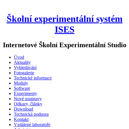
Školní experimentální systém
ISES
I
nternetové
Š
kolní
E
xperimentální
S
tudio
Úvod
Aktuality
Vyhledávání
Fotogalerie
Technické informace
Moduly
Software
Experimenty
Nové soupravy
Odkazy, články
Download
Technická podpora
Kontakt
Vzdálené laboratoře