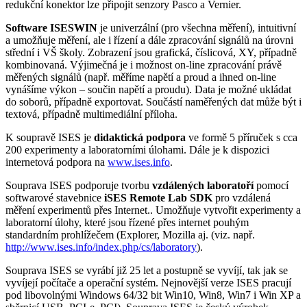
redukční konektor lze připojit senzory Pasco a Vernier.
Software ISESWIN
je univerzální (pro všechna měření), intuitivní
a umožňuje měření, ale i řízení a dále zpracování signálů na úrovni
střední i VŠ školy. Zobrazení jsou grafická, číslicová, XY, případně
kombinovaná. Výjimečná je i možnost on-line zpracování právě
měřených signálů (např. měříme napětí a proud a ihned on-line
vynášíme výkon – součin napětí a proudu). Data je možné ukládat
do soborů, případně exportovat. Součástí naměřených dat může být i
textová, případně multimediální příloha.
K soupravě ISES je
didaktická podpora
ve formě 5 příruček s cca
200 experimenty a laboratorními úlohami. Dále je k dispozici
internetová podpora na
www.ises.info
.
Souprava ISES podporuje tvorbu
vzdálených laboratoří
pomocí
softwarové stavebnice
iSES Remote Lab SDK
pro vzdálená
měření experimentů přes Internet.. Umožňuje vytvořit experimenty a
laboratorní úlohy, které jsou řízené přes internet pouhým
standardním prohlížečem (Explorer, Mozilla aj. (viz. např.
http://www.ises.info/index.php/cs/laboratory
).
Souprava ISES se vyrábí již 25 let a postupně se vyvíjí, tak jak se
vyvíjejí počítače a operační systém. Nejnovější verze ISES pracují
pod libovolnými Windows 64/32 bit Win10, Win8, Win7 i Win XP a