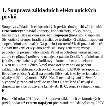
1. Souprava základních elektronických
prvků
Souprava základních elektronických prvků sdružuje 40
základních
elektronických prvků
(odpory, kondenzátory, cívky, diody,
tranzistory), tak i některá
základní zapojení
(tranzistor v zapojení
SE, optický přenos, hradla z číslicové techniky, či základní zapojení
s operačními zesilovači). Na panelu jsou rovněž k dispozici některé
aktivní
funkční celky
jako např. sinusový generátor, zdroje
pevného, či proměnného napětí. Panel nepotřebuje vnější napájecí
zdroje (v případě potřeby je napájen z panelu ISES). V příslušenství
je k dispozici kabel s pětikolíkovým konektorem a konektorem
CANON 15 pin. Pětikolíkový konektor se zapojí do panelu
základních elektronických prvků, konektor CANON se zapojí do
libovolné pozice
A
až
D
na panelu ISES, tak jako by se jednalo o
nějaký další nový modul ISES. Kanál nemusí být ani "oživen".
Výhodné je zapojení např. do kanálu
D
, nerušeně zůstávají k
dispozici nejvíce používané kanály
A
,
B
,
C
, resp. i výstupní kanál
E
.
Pozn.: Od roku 2014 lze pro Soupravu základních elektronických
prvků dodat též
externí napájení
přes standardní síťový zdroj 230V