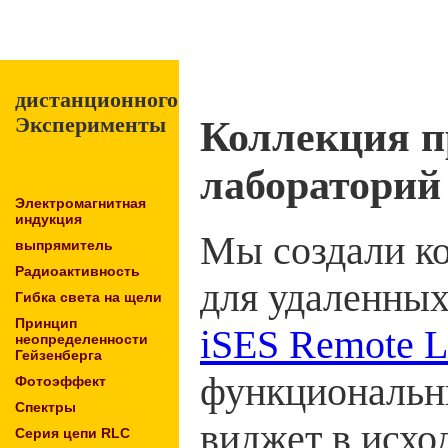
домой
Новости
Удаленн
дистанционного
Эксперименты
Коллекция п
лабораторий
Электромагнитная
индукция
Мы создали к
выпрямитель
Радиоактивность
для удаленных
Гибка света на щели
Принцип
iSES Remote 
неопределенности
Гейзенберга
функциональн
Фотоэффект
Спектры
виджет в исхо
Серия цепи RLC