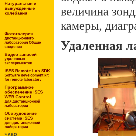
Натуральная и
величина зонд
вынужденные
колебания
камеры, диагр
Фотогалерея
дистанционного
Удаленная л
лаборатория Общие
сведения
Видео записей
удаленных
экспериментов
iSES Remote Lab SDK
Software development kit
for remote laboratory
Программное
обеспечение ISES
WEB Control
для дистанционной
лаборатории
Оборудование
система ISES
для дистанционной
лаборатории
ЧАВО